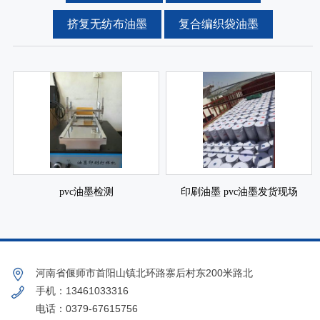
挤复无纺布油墨
复合编织袋油墨
pvc油墨检测
印刷油墨 pvc油墨发货现场
河南省偃师市首阳山镇北环路寨后村东200米路北
手机：13461033316
电话：0379-67615756