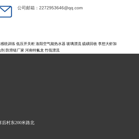
公司邮箱：2272953646@qq.com
宁感统训练
低压开关柜
洛阳空气能热水器
玻璃漂流
硫磺回收
李想大虾加
虫剂
防滑链厂家
河南特氟龙
竹筏漂流
后村东200米路北