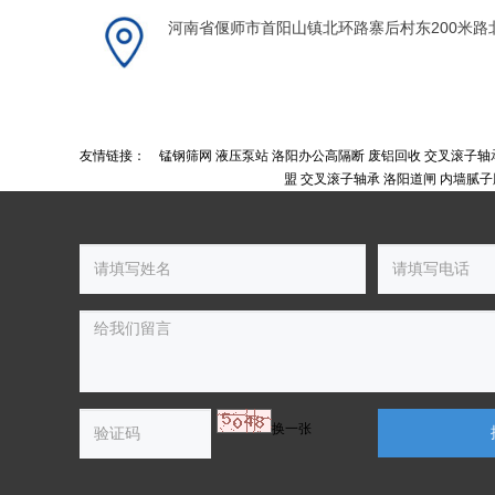
河南省偃师市首阳山镇北环路寨后村东200米路
友情链接：
锰钢筛网
液压泵站
洛阳办公高隔断
废铝回收
交叉滚子轴
盟
交叉滚子轴承
洛阳道闸
内墙腻子
换一张