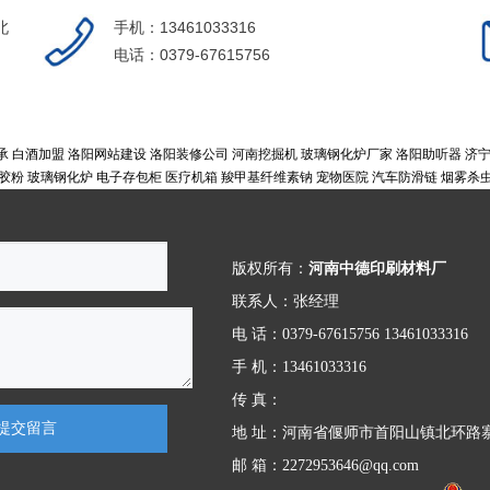
北
手机：13461033316
电话：0379-67615756
承
白酒加盟
洛阳网站建设
洛阳装修公司
河南挖掘机
玻璃钢化炉厂家
洛阳助听器
济
胶粉
玻璃钢化炉
电子存包柜
医疗机箱
羧甲基纤维素钠
宠物医院
汽车防滑链
烟雾杀
版权所有：
河南中德印刷材料厂
联系人：张经理
电 话：0379-67615756 13461033316
手 机：13461033316
传 真：
提交留言
地 址：河南省偃师市首阳山镇北环路寨
邮 箱：2272953646@qq.com