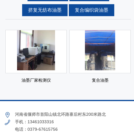
挤复无纺布油墨
复合编织袋油墨
油墨厂家检测仪
复合油墨
河南省偃师市首阳山镇北环路寨后村东200米路北
手机：13461033316
电话：0379-67615756