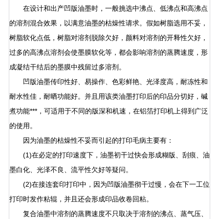
在设计和出产凹版油墨时，一般挑选中沸点、低沸点和高沸点
的溶剂混合效果，以满意油墨的枯燥性请求。假如树脂选用不妥，
树脂软化点低，树脂对溶剂脱除欠好，颜料对溶剂的开释性欠好，
过多的高沸点溶剂会使墨膜软化等，都会影响溶剂的蒸腾速度，形
成凝结干结后的墨膜中残留过多溶剂。
凹版油墨传印性好、易操作、色彩鲜艳、光泽度高，耐冻性和
耐水性佳，耐晒功能好。并且用该类油墨打印后的印品分切好，碱
煮功能***，可适用于不同的版深和机速，在铝箔打印机上得到广泛
的使用。
因为油墨的枯燥性不妥而引起的打印毛病主要有：
(1)在必定的打印速度下，油墨初干过快会形成糊版、刮痕、油
墨白化、光泽不良、流平性欠好等疑问。
(2)在接连套印打印中，因为凹版油墨彻干过慢，会在下一工位
打印时发作粘辊，并且还会形成印品收卷回粘。
中溶剂的蒸腾速度不只取决于溶剂的沸点、蒸气压、
复合油墨