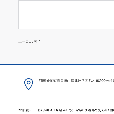
上一页:没有了
河南省偃师市首阳山镇北环路寨后村东200米路
友情链接：
锰钢筛网
液压泵站
洛阳办公高隔断
废铝回收
交叉滚子轴