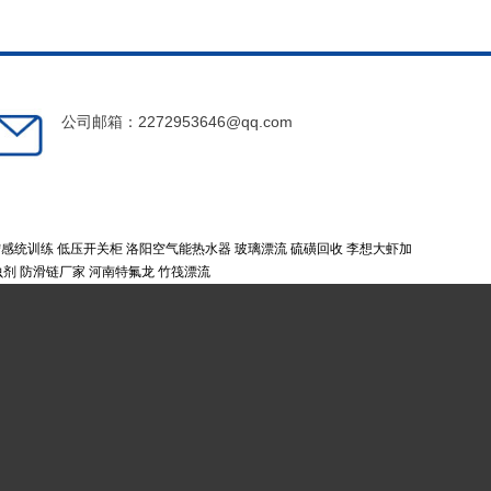
公司邮箱：2272953646@qq.com
宁感统训练
低压开关柜
洛阳空气能热水器
玻璃漂流
硫磺回收
李想大虾加
虫剂
防滑链厂家
河南特氟龙
竹筏漂流