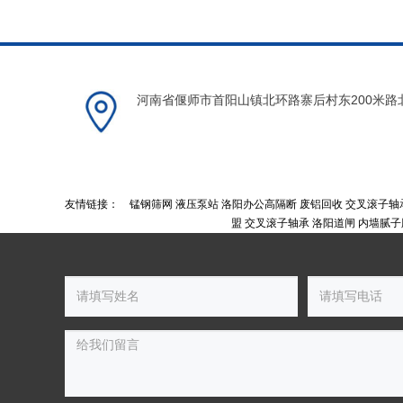
河南省偃师市首阳山镇北环路寨后村东200米路
友情链接：
锰钢筛网
液压泵站
洛阳办公高隔断
废铝回收
交叉滚子轴
盟
交叉滚子轴承
洛阳道闸
内墙腻子