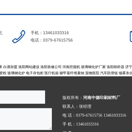
北
手机：13461033316
电话：0379-67615756
承
白酒加盟
洛阳网站建设
洛阳装修公司
河南挖掘机
玻璃钢化炉厂家
洛阳助听器
济
胶粉
玻璃钢化炉
电子存包柜
医疗机箱
羧甲基纤维素钠
宠物医院
汽车防滑链
烟雾杀
版权所有：
河南中德印刷材料厂
联系人：张经理
电 话：0379-67615756 13461033316
手 机：13461033316