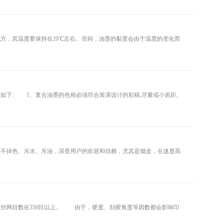
，其温度要保持在20℃左右。否则，油墨的黏度会由于温度的变化而
下: 1、复合油墨的色相必须符合装潢设计的彩稿,尽量缩小差距,
掉色、斥水、斥油，深受用户的欢迎和信赖，尤其是烟盒，在速度高
丝网目数在350目以上。 由于，硬度、刮胶角度等因数都会影响印