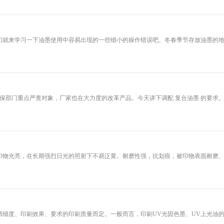
来学习一下油墨使用中容易出现的一些细小的操作错误吧。冬春季节存放油墨的地方
重点严查对象，厂家也在大力度的改革产品。今天讲下调配 复合油墨 的要求。如
亮，在长期强烈日光的照射下不易泛黄。耐磨性强，抗划痕，被印物表面耐磨、不
、印刷效果、要求的印刷质量而定。一般而言，印刷UV光固色墨、UV上光油的