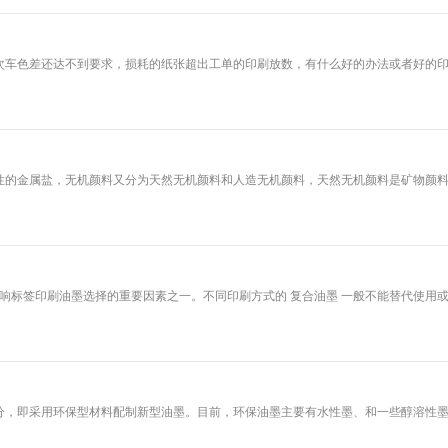
差还达不到要求，损耗的纸张超出工单的印刷放数，有什么好的办法或者好的印刷
金属盐，无机颜料又分为天然无机颜料和人造无机颜料，天然无机颜料是矿物颜料
印刷油墨选择的重要因素之一。不同印刷方式的 复合油墨 一般不能替代使用或
即采用环保型材料配制新型油墨。目前，环保油墨主要有水性墨、和一些醇溶性