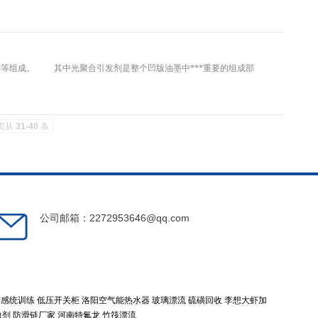
组成。 其中光聚合引发剂是整个凹版油墨中***重要的组成部
页从
31-40
条
公司邮箱：2272953646@qq.com
宁感统训练
低压开关柜
洛阳空气能热水器
玻璃漂流
硫磺回收
李想大虾加
虫剂
防滑链厂家
河南特氟龙
竹筏漂流