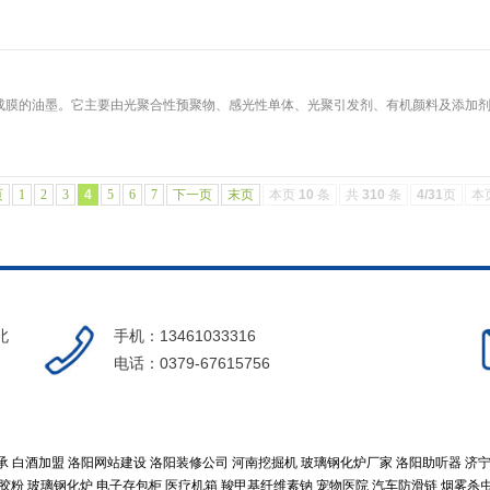
油墨。它主要由光聚合性预聚物、感光性单体、光聚引发剂、有机颜料及添加剂等
页
1
2
3
4
5
6
7
下一页
末页
本页
10
条
共
310
条
4/31
页
本
北
手机：13461033316
电话：0379-67615756
承
白酒加盟
洛阳网站建设
洛阳装修公司
河南挖掘机
玻璃钢化炉厂家
洛阳助听器
济
胶粉
玻璃钢化炉
电子存包柜
医疗机箱
羧甲基纤维素钠
宠物医院
汽车防滑链
烟雾杀