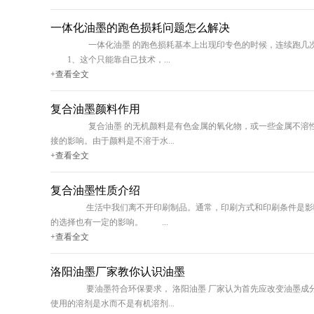
一体化油墨的跑色损耗问题怎么解决
一体化油墨 的跑色损耗基本上出现印专色的时候，连续跑几次车色
1、这个只能靠自己技术，...
+查看全文
复合油墨颜料作用
复合油墨 的无机颜料是有色金属的氧化物，或一些金属不溶性的
接的影响。由于颜料是不溶于水...
+查看全文
复合油墨性质介绍
生活中我们离不开印刷制品。通常，印刷方式和印刷条件是影响标签
的选择也有一定的影响。 ...
+查看全文
洛阳油墨厂家教你认识油墨
要油墨符合环保要求， 洛阳油墨 厂家认为首先应改变油墨成分，
使用的溶剂是水而不是有机溶剂...