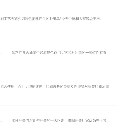
工艺去减少因跑色损耗产生的补纸单?今天中德和大家说说要求。
。 颜料在复合油墨中起着显色作用，它又对油墨的一些特性有直
混合使用，而且，印刷速度、印刷设备的类型及性能等对标签印刷油墨
墨。 水性油墨与溶剂型油墨的一大区别，洛阳油墨厂家认为在于其