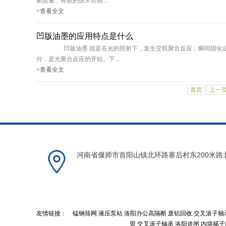
刷质量，有效的技术控制...
+查看全文
凹版油墨的应用特点是什么
凹版油墨 就是在光的照射下，发生交联聚合反应，瞬间固化成膜的
分，是光聚合反应的开始。下...
+查看全文
首页
上一
河南省偃师市首阳山镇北环路寨后村东200米路
友情链接：
锰钢筛网
液压泵站
洛阳办公高隔断
废铝回收
交叉滚子轴
盟
交叉滚子轴承
洛阳道闸
内墙腻子